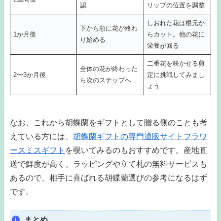
認
リップの位置を調整
しおれた花は根元か
下から順に花が終わ
1か月後
らカット。他の花に
り始める
栄養が回る
二番花を咲かせる剪
全体の花が終わった
2〜3か月後
定に挑戦してみまし
ら次のステップへ
ょう
なお、これから胡蝶蘭をギフトとして贈る側のことも考
えている方には、
胡蝶蘭ギフトの専門通販サイトフラワ
ースミスギフト
を覗いてみるのもおすすめです。産地直
送で鮮度が高く、ラッピングや立て札の無料サービスも
あるので、相手に喜ばれる胡蝶蘭選びの参考になるはず
です。
まとめ