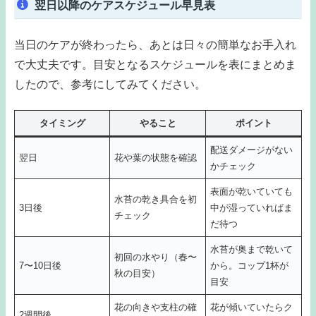
翌日以降のケアスケジュール早見表
当日のケアが終わったら、あとは日々の簡単なお手入れ
で大丈夫です。目安となるスケジュールを表にまとめま
したので、参考にしてみてください。
タイミング
やること
ポイント
配送ダメージがない
翌日
花や葉の状態を確認
かチェック
表面が乾いていても
水苔の乾き具合を初
3日後
中が湿っていればま
チェック
だ待つ
水苔が奥まで乾いて
初回の水やり（春〜
7〜10日後
から。コップ1杯が
秋の目安）
目安
花の向きや支柱の確
花が傾いていたらク
2週間後