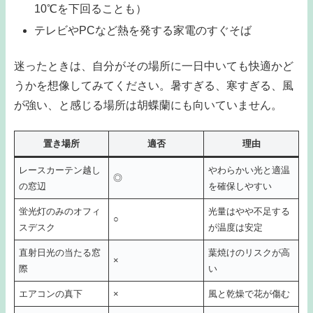
10℃を下回ることも）
テレビやPCなど熱を発する家電のすぐそば
迷ったときは、自分がその場所に一日中いても快適かど
うかを想像してみてください。暑すぎる、寒すぎる、風
が強い、と感じる場所は胡蝶蘭にも向いていません。
置き場所
適否
理由
レースカーテン越し
やわらかい光と適温
◎
の窓辺
を確保しやすい
蛍光灯のみのオフィ
光量はやや不足する
○
スデスク
が温度は安定
直射日光の当たる窓
葉焼けのリスクが高
×
際
い
エアコンの真下
×
風と乾燥で花が傷む