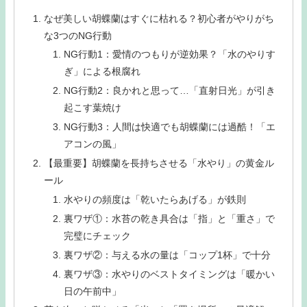
なぜ美しい胡蝶蘭はすぐに枯れる？初心者がやりがち
な3つのNG行動
NG行動1：愛情のつもりが逆効果？「水のやりす
ぎ」による根腐れ
NG行動2：良かれと思って…「直射日光」が引き
起こす葉焼け
NG行動3：人間は快適でも胡蝶蘭には過酷！「エ
アコンの風」
【最重要】胡蝶蘭を長持ちさせる「水やり」の黄金ル
ール
水やりの頻度は「乾いたらあげる」が鉄則
裏ワザ①：水苔の乾き具合は「指」と「重さ」で
完璧にチェック
裏ワザ②：与える水の量は「コップ1杯」で十分
裏ワザ③：水やりのベストタイミングは「暖かい
日の午前中」