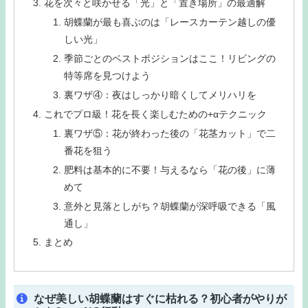
花を次々と咲かせる「光」と「置き場所」の最適解
胡蝶蘭が最も喜ぶのは「レースカーテン越しの優
しい光」
季節ごとのベストポジションはここ！リビングの
特等席を見つけよう
裏ワザ④：夜はしっかり暗くしてメリハリを
これでプロ級！花を長く楽しむための+αテクニック
裏ワザ⑤：花が終わった後の「花茎カット」で二
番花を狙う
肥料は基本的に不要！与えるなら「花の後」に薄
めて
意外と見落としがち？胡蝶蘭が深呼吸できる「風
通し」
まとめ
なぜ美しい胡蝶蘭はすぐに枯れる？初心者がやりが