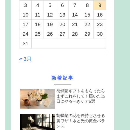
3
4
5
6
7
8
9
10
11
12
13
14
15
16
17
18
19
20
21
22
23
24
25
26
27
28
29
30
31
« 3月
新着記事
胡蝶蘭ギフトをもらったら
まずこれをして！届いた当
日にやるべきケア5選
胡蝶蘭の花を長持ちさせる
裏ワザ！水と光の黄金バラ
ンス