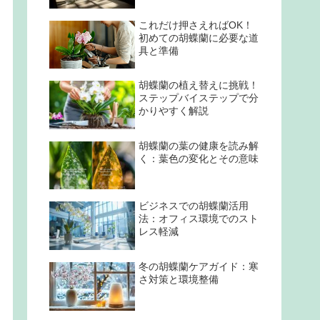
これだけ押さえればOK！
初めての胡蝶蘭に必要な道
具と準備
胡蝶蘭の植え替えに挑戦！
ステップバイステップで分
かりやすく解説
胡蝶蘭の葉の健康を読み解
く：葉色の変化とその意味
ビジネスでの胡蝶蘭活用
法：オフィス環境でのスト
レス軽減
冬の胡蝶蘭ケアガイド：寒
さ対策と環境整備