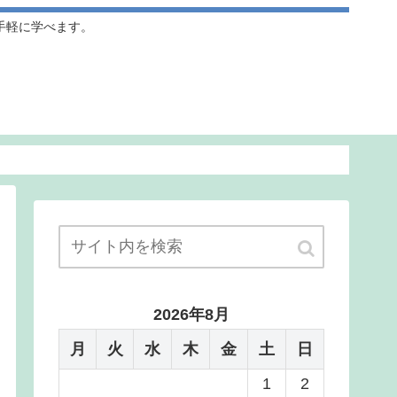
手軽に学べます。
2026年8月
月
火
水
木
金
土
日
1
2