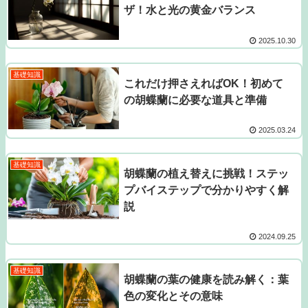
ザ！水と光の黄金バランス
2025.10.30
基礎知識
これだけ押さえればOK！初めて
の胡蝶蘭に必要な道具と準備
2025.03.24
基礎知識
胡蝶蘭の植え替えに挑戦！ステッ
プバイステップで分かりやすく解
説
2024.09.25
基礎知識
胡蝶蘭の葉の健康を読み解く：葉
色の変化とその意味