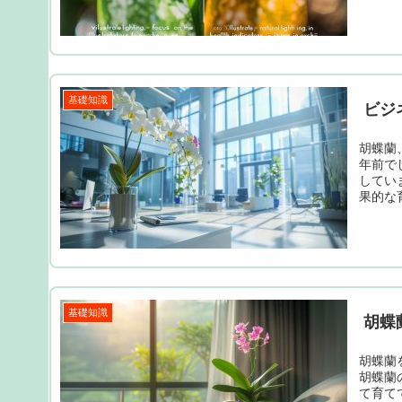
基礎知識
ビジ
胡蝶蘭
年前で
してい
果的な
基礎知識
胡蝶
胡蝶蘭
胡蝶蘭
て育て