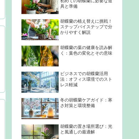
初めての胡蝶蘭に必要な道
具と準備
胡蝶蘭の植え替えに挑戦！
ステップバイステップで分
かりやすく解説
胡蝶蘭の葉の健康を読み解
く：葉色の変化とその意味
ビジネスでの胡蝶蘭活用
法：オフィス環境でのスト
レス軽減
冬の胡蝶蘭ケアガイド：寒
さ対策と環境整備
胡蝶蘭の置き場所選び：光
と風通しの最適解