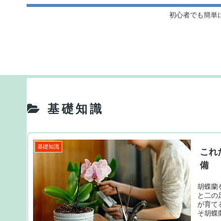
初心者でも簡単
基礎知識
基礎知識
これ
備
胡蝶蘭
と二の
が育て
そ胡蝶