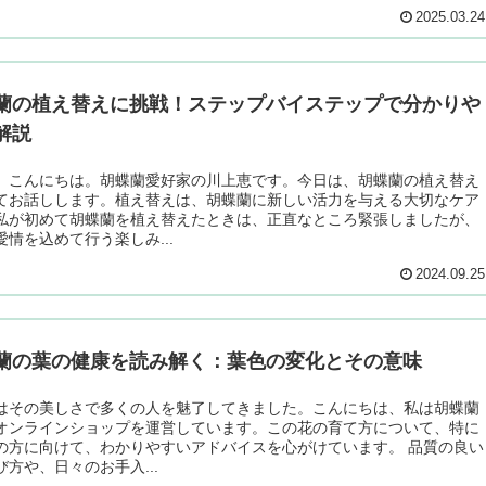
2025.03.24
蘭の植え替えに挑戦！ステップバイステップで分かりや
解説
、こんにちは。胡蝶蘭愛好家の川上恵です。今日は、胡蝶蘭の植え替え
てお話しします。植え替えは、胡蝶蘭に新しい活力を与える大切なケア
私が初めて胡蝶蘭を植え替えたときは、正直なところ緊張しましたが、
愛情を込めて行う楽しみ...
2024.09.25
蘭の葉の健康を読み解く：葉色の変化とその意味
はその美しさで多くの人を魅了してきました。こんにちは、私は胡蝶蘭
オンラインショップを運営しています。この花の育て方について、特に
の方に向けて、わかりやすいアドバイスを心がけています。 品質の良い
び方や、日々のお手入...