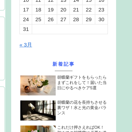
17
18
19
20
21
22
23
24
25
26
27
28
29
30
31
« 3月
新着記事
胡蝶蘭ギフトをもらったら
まずこれをして！届いた当
日にやるべきケア5選
胡蝶蘭の花を長持ちさせる
裏ワザ！水と光の黄金バラ
ンス
これだけ押さえればOK！