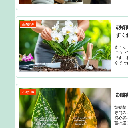
基礎知識
胡蝶
すく
皆さん
につい
です。
今では
基礎知識
胡蝶
胡蝶蘭
専門の
初心者
苗の選